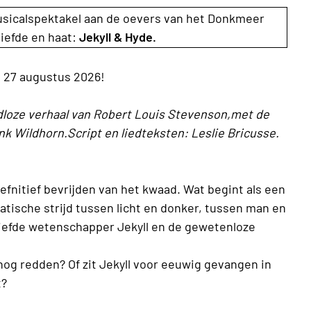
icalspektakel aan de oevers van het Donkmeer
liefde en haat:
Jekyll & Hyde.
 27 augustus 2026!
jdloze verhaal van Robert Louis Stevenson,met de
 Wildhorn.Script en liedteksten: Leslie Bricusse.
defnitief bevrijden van het kwaad. Wat begint als een
tische strijd tussen licht en donker, tussen man en
eliefde wetenschapper Jekyll en de gewetenloze
nog redden? Of zit Jekyll voor eeuwig gevangen in
t?