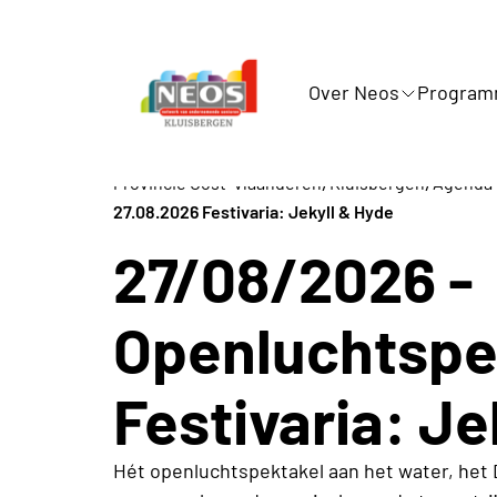
Over Neos
Progra
/
/
Provincie Oost-Vlaanderen
Kluisbergen
Agenda -
27.08.2026 Festivaria: Jekyll & Hyde
27/08/2026 -
Openluchtspe
Festivaria: Je
Hét openluchtspektakel aan het water, het