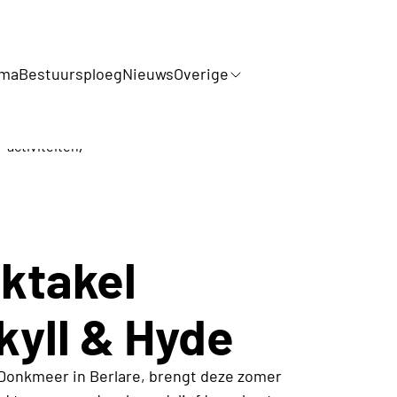
mma
Bestuursploeg
Nieuws
Overige
/
 activiteiten
ktakel
kyll & Hyde
 Donkmeer in Berlare, brengt deze zomer