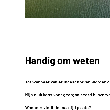
Handig om weten
Tot wanneer kan er ingeschreven worden?
Inschrijven kan uiterlijk t.e.m. vrijdag 5 jun
Mijn club koos voor georganiseerd busverv
De busroutes worden opgemaakt nadat inschr
Wanneer vindt de maaltijd plaats?