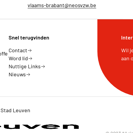
vlaams-brabant@neosvzw.be
Snel terugvinden
Inte
Contact
Wil 
offe
Word lid
aan 
Nuttige Links
Nieuws
 Stad Leuven