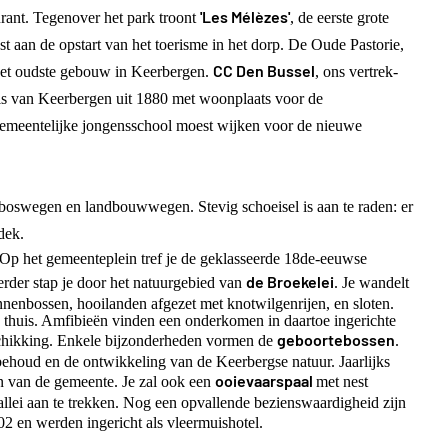
'Les Mélèzes'
urant. Tegenover het park troont
, de eerste grote
t aan de opstart van het toerisme in het dorp. De Oude Pastorie,
CC Den Bussel
 het oudste gebouw in Keerbergen.
, ons vertrek-
s van Keerbergen uit 1880 met woonplaats voor de
gemeentelijke jongensschool moest wijken voor de nieuwe
boswegen en landbouwwegen. Stevig schoeisel is aan te raden: er
dek.
 Op het gemeenteplein tref je de geklasseerde 18de-eeuwse
de Broekelei
rder stap je door het natuurgebied van
. Je wandelt
nnenbossen, hooilanden afgezet met knotwilgenrijen, en sloten.
 thuis. Amfibieën vinden een onderkomen in daartoe ingerichte
geboortebossen
eschikking. Enkele bijzonderheden vormen de
.
ehoud en de ontwikkeling van de Keerbergse natuur. Jaarlijks
ooievaarspaal
 van de gemeente. Je zal ook een
met nest
vallei aan te trekken. Nog een opvallende bezienswaardigheid zijn
2 en werden ingericht als vleermuishotel.