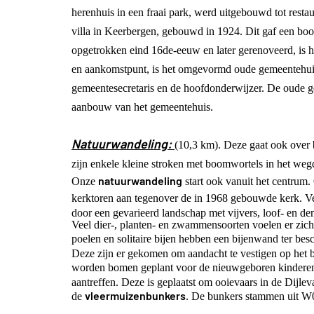
herenhuis in een fraai park, werd uitgebouwd tot resta
villa in Keerbergen, gebouwd in 1924. Dit gaf een boos
opgetrokken eind 16de-eeuw en later gerenoveerd, is
en aankomstpunt, is het omgevormd oude gemeentehui
gemeentesecretaris en de hoofdonderwijzer. De oude 
aanbouw van het gemeentehuis.
Natuurwandeling:
(10,3 km). Deze gaat ook over 
zijn enkele kleine stroken met boomwortels in het weg
natuurwandeling
Onze
start ook vanuit het centrum.
kerktoren aan tegenover de in 1968 gebouwde kerk. Ve
door een gevarieerd landschap met vijvers, loof- en de
Veel dier-, planten- en zwammensoorten voelen er zich
poelen en solitaire bijen hebben een bijenwand ter b
Deze zijn er gekomen om aandacht te vestigen op het b
worden bomen geplant voor de nieuwgeboren kinderen
aantreffen. Deze is geplaatst om ooievaars in de Dijle
vleermuizenbunkers
de
. De bunkers stammen uit W0