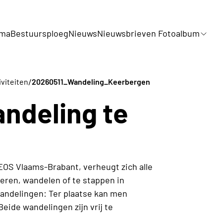
mma
Bestuursploeg
Nieuws
Nieuwsbrieven Fotoalbum
/
iviteiten
20260511_Wandeling_Keerbergen
andeling te
S Vlaams-Brabant, verheugt zich alle
eren, wandelen of te stappen in
andelingen: Ter plaatse kan men
eide wandelingen zijn vrij te