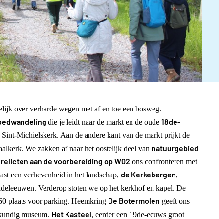
elijk over verharde wegen met af en toe een bosweg.
oedwandeling
18de-
die je leidt naar de markt en de oude
e Sint-Michielskerk. Aan de andere kant van de markt prijkt de
natuurgebied
aalkerk. We zakken af naar het oostelijk deel van
relicten aan de voorbereiding op W02
,
ons confronteren met
de Kerkebergen
naast een verhevenheid in het landschap,
,
iddeleeuwen. Verderop stoten we op het kerkhof en kapel. De
De Botermolen
'60 plaats voor parking. Heemkring
geeft ons
Het Kasteel
emkundig museum.
, eerder een 19de-eeuws groot