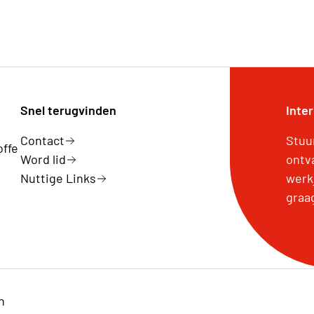
Snel terugvinden
Inte
Contact
Stuu
offe
Word lid
ontv
Nuttige Links
werk
graa
n