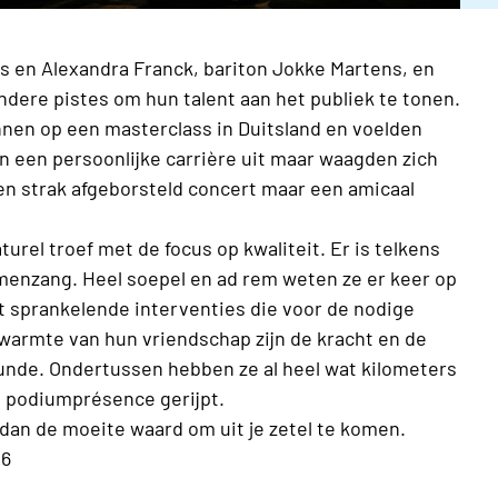
is en Alexandra Franck, bariton Jokke Martens, en
ndere pistes om hun talent aan het publiek te tonen.
ennen op een masterclass in Duitsland en voelden
n een persoonlijke carrière uit maar waagden zich
en strak afgeborsteld concert maar een amicaal
urel troef met de focus op kwaliteit. Er is telkens
amenzang. Heel soepel en ad rem weten ze er keer op
 sprankelende interventies die voor de nodige
 warmte van hun vriendschap zijn de kracht en de
eunde. Ondertussen hebben ze al heel wat kilometers
en podiumprésence gerijpt.
dan de moeite waard om uit je zetel te komen.
26