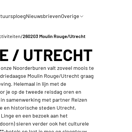
tuursploeg
Nieuwsbrieven
Overige
/
ctiviteiten
260203 Moulin Rouge/Utrecht
E / UTRECHT
 onze Noorderburen valt zoveel moois te
r driedaagse Moulin Rouge/Utrecht graag
ing. Helemaal in lijn met de
or je op de tweede reisdag oren en
e in samenwerking met partner Reizen
ge en historische steden Utrecht,
 Linge en een bezoek aan het
doorn) sieren verder ook het culturele
***-hotels en laat je mee op sleeptouw