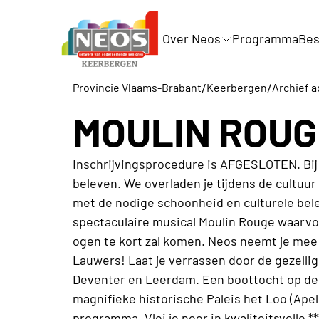
Over Neos
Programma
Bes
/
/
Provincie Vlaams-Brabant
Keerbergen
Archief a
MOULIN ROUG
Inschrijvingsprocedure is AFGESLOTEN. Bij
beleven. We overladen je tijdens de cultuu
met de nodige schoonheid en culturele belev
spectaculaire musical Moulin Rouge waarvo
ogen te kort zal komen. Neos neemt je me
Lauwers! Laat je verrassen door de gezelli
Deventer en Leerdam. Een boottocht op de
magnifieke historische Paleis het Loo (Apel
programma. Vlei je neer in kwaliteitsvolle *