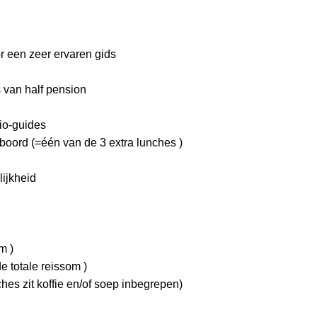
r een zeer ervaren gids
s van half pension
io-guides
boord (=één van de 3 extra lunches )
lijkheid
m )
e totale reissom )
ches zit koffie en/of soep inbegrepen)