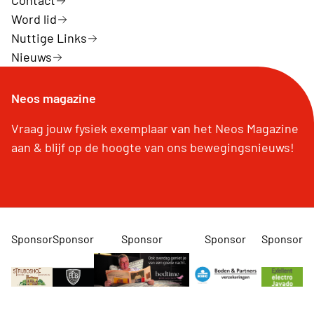
Contact
Word lid
Nuttige Links
Nieuws
Neos magazine
Vraag jouw fysiek exemplaar van het Neos Magazine
aan & blijf op de hoogte van ons bewegingsnieuws!
Sponsor
Sponsor
Sponsor
Sponsor
Sponsor