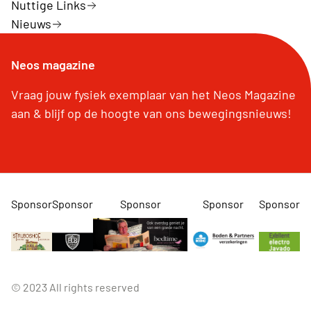
Nuttige Links
Nieuws
Neos magazine
Vraag jouw fysiek exemplaar van het Neos Magazine
aan & blijf op de hoogte van ons bewegingsnieuws!
Sponsor
Sponsor
Sponsor
Sponsor
Sponsor
© 2023 All rights reserved