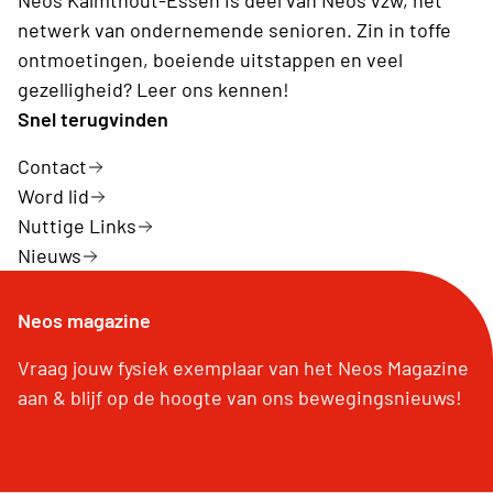
Neos Kalmthout-Essen is deel van Neos vzw, hét
netwerk van ondernemende senioren. Zin in toffe
ontmoetingen, boeiende uitstappen en veel
gezelligheid? Leer ons kennen!
Snel terugvinden
Contact
Word lid
Nuttige Links
Nieuws
Neos magazine
Vraag jouw fysiek exemplaar van het Neos Magazine
aan & blijf op de hoogte van ons bewegingsnieuws!