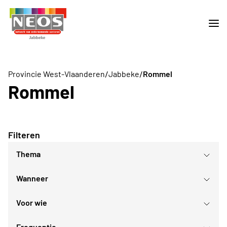
/
/
Provincie West-Vlaanderen
Jabbeke
Rommel
Rommel
Filteren
Thema
Wanneer
Gezellig samenzijn
Reis
Voor wie
augustus
2026
Frequentie