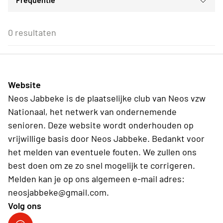
Voor iedereen
ma
di
wo
do
vr
za
zo
Voor alle Neos leden
27
28
29
30
31
1
2
Eenmalig
Voor Neos leden van de eigen afdeling
3
4
5
6
7
8
9
0 resultaten
Wederkerend
10
11
12
13
14
15
16
17
18
19
20
21
22
23
24
25
26
27
28
29
30
31
1
2
3
4
5
6
Website
Vandaag
Wissen
Neos Jabbeke is de plaatselijke club van Neos vzw
Nationaal, het netwerk van ondernemende
senioren. Deze website wordt onderhouden op
vrijwillige basis door Neos Jabbeke. Bedankt voor
het melden van eventuele fouten. We zullen ons
best doen om ze zo snel mogelijk te corrigeren.
Melden kan je op ons algemeen e-mail adres:
neosjabbeke@gmail.com.
Volg ons