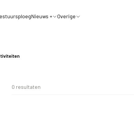
estuursploeg
Nieuws +
Overige
tiviteiten
0 resultaten