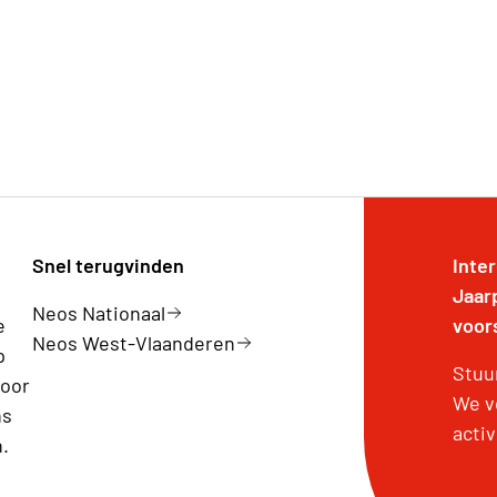
Snel terugvinden
Inte
Jaar
Neos Nationaal
e
voor
Neos West-Vlaanderen
p
Stuu
voor
We v
ns
activ
.