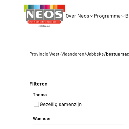
Over Neos
Programma
B
/
/
Provincie West-Vlaanderen
Jabbeke
bestuursac
Filteren
Thema
Gezellig samenzijn
Wanneer