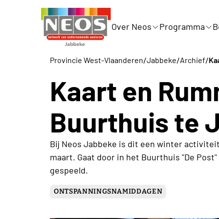
Over Neos
Programma
B
/
/
/
Provincie West-Vlaanderen
Jabbeke
Archief
Ka
Kaart en Rumm
Buurthuis te
Bij Neos Jabbeke is dit een winter activitei
maart. Gaat door in het Buurthuis "De Post
gespeeld.
ONTSPANNINGSNAMIDDAGEN