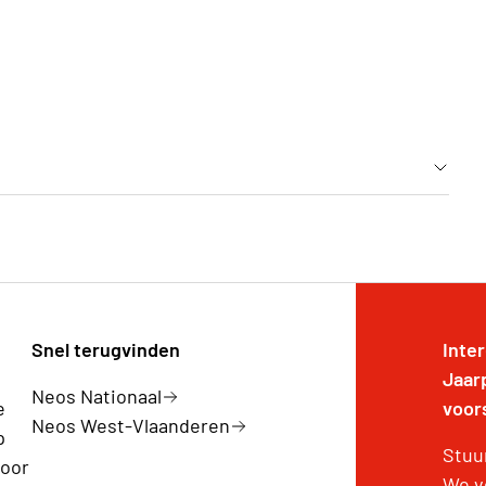
s neemt eerst contact op met de verantwoordelijke
Snel terugvinden
Inte
Jaar
Neos Nationaal
e
voor
Neos West-Vlaanderen
p
Stuu
voor
We v