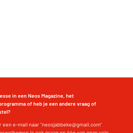
resse in een Neos Magazine, het
programma of heb je een andere vraag of
stel?
r een e-mail naar "neosjabbeke@gmail.com"
erwelkomen je ook graag op één van onze vele