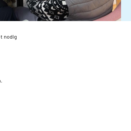
et nodig
.