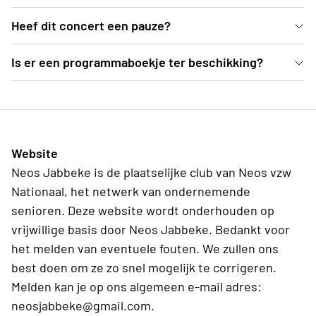
In de mooie blauwe zaal van deSingel kan je vanuit
Heef dit concert een pauze?
comfortabele zetels genieten van dit Weense
Ja, er is een pauze voorzien van een 25-tal minuten
Is er een programmaboekje ter beschikking?
concert.
Ter plekke deelt de organisatie programmaboekjes
uit, waarvoor een vrije bijdrage kan gegeven
worden.
Website
Neos Jabbeke is de plaatselijke club van Neos vzw
Nationaal, het netwerk van ondernemende
senioren. Deze website wordt onderhouden op
vrijwillige basis door Neos Jabbeke. Bedankt voor
het melden van eventuele fouten. We zullen ons
best doen om ze zo snel mogelijk te corrigeren.
Melden kan je op ons algemeen e-mail adres:
neosjabbeke@gmail.com.