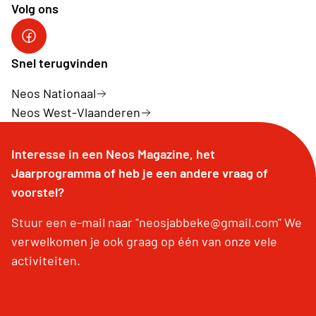
Volg ons
Facebook Neos Jabbeke
Snel terugvinden
Neos Nationaal
Neos West-Vlaanderen
Interesse in een Neos Magazine, het
Jaarprogramma of heb je een andere vraag of
voorstel?
Stuur een e-mail naar "neosjabbeke@gmail.com" We
verwelkomen je ook graag op één van onze vele
activiteiten.