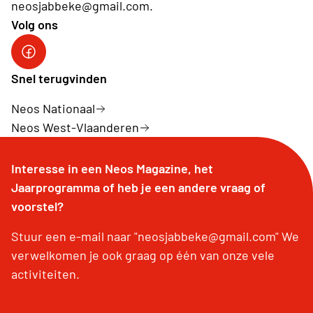
neosjabbeke@gmail.com.
Volg ons
Facebook Neos Jabbeke
Snel terugvinden
Neos Nationaal
Neos West-Vlaanderen
Interesse in een Neos Magazine, het
Jaarprogramma of heb je een andere vraag of
voorstel?
Stuur een e-mail naar "neosjabbeke@gmail.com" We
verwelkomen je ook graag op één van onze vele
activiteiten.