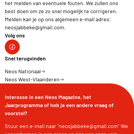
het melden van eventuele fouten. We zullen ons
best doen om ze zo snel mogelijk te corrigeren.
Melden kan je op ons algemeen e-mail adres:
neosjabbeke@gmail.com.
Volg ons
Facebook Neos Jabbeke
Snel terugvinden
Neos Nationaal
Neos West-Vlaanderen
Interesse in een Neos Magazine, het
Jaarprogramma of heb je een andere vraag of
voorstel?
Stuur een e-mail naar "neosjabbeke@gmail.com" We