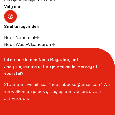
Volg ons
Facebook Neos Jabbeke
Snel terugvinden
Neos Nationaal
Neos West-Vlaanderen
Interesse in een Neos Magazine, het
Jaarprogramma of heb je een andere vraag of
voorstel?
Stuur een e-mail naar "neosjabbeke@gmail.com" We
verwelkomen je ook graag op één van onze vele
activiteiten.