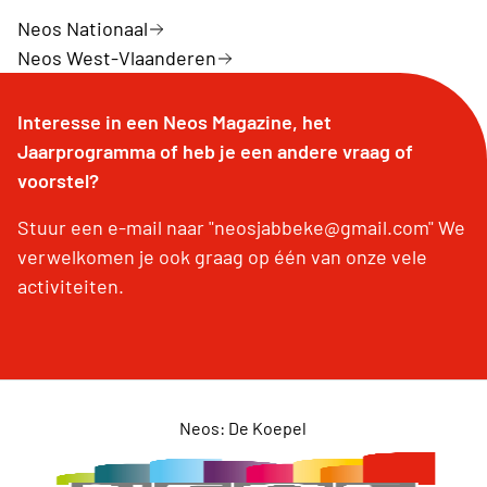
Neos Nationaal
Neos West-Vlaanderen
Interesse in een Neos Magazine, het
Jaarprogramma of heb je een andere vraag of
voorstel?
Stuur een e-mail naar "neosjabbeke@gmail.com" We
verwelkomen je ook graag op één van onze vele
activiteiten.
Neos: De Koepel