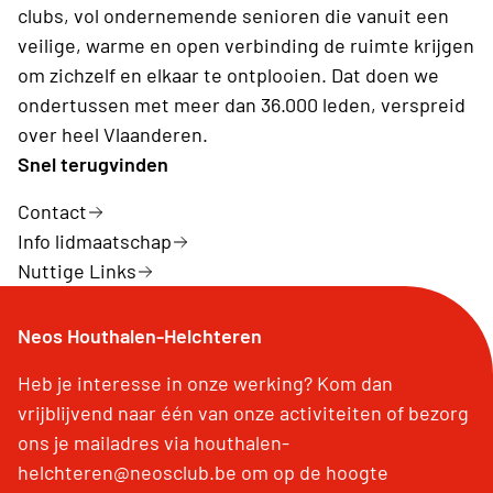
clubs, vol ondernemende senioren die vanuit een
veilige, warme en open verbinding de ruimte krijgen
om zichzelf en elkaar te ontplooien. Dat doen we
ondertussen met meer dan 36.000 leden, verspreid
over heel Vlaanderen.
Snel terugvinden
Contact
Info lidmaatschap
Nuttige Links
Neos Houthalen-Helchteren
Heb je interesse in onze werking? Kom dan
vrijblijvend naar één van onze activiteiten of bezorg
ons je mailadres via houthalen-
helchteren@neosclub.be om op de hoogte