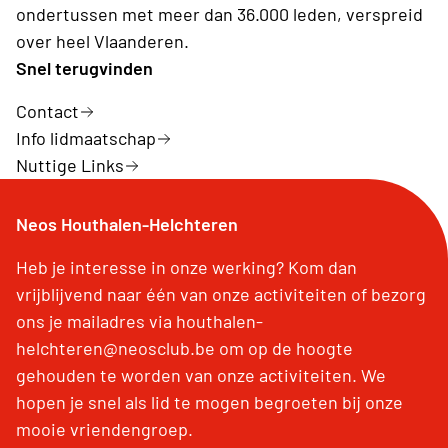
ondertussen met meer dan 36.000 leden, verspreid
over heel Vlaanderen.
Snel terugvinden
Contact
Info lidmaatschap
Nuttige Links
Neos Houthalen-Helchteren
Heb je interesse in onze werking? Kom dan
vrijblijvend naar één van onze activiteiten of bezorg
ons je mailadres via houthalen-
helchteren@neosclub.be om op de hoogte
gehouden te worden van onze activiteiten. We
hopen je snel als lid te mogen begroeten bij onze
mooie vriendengroep.