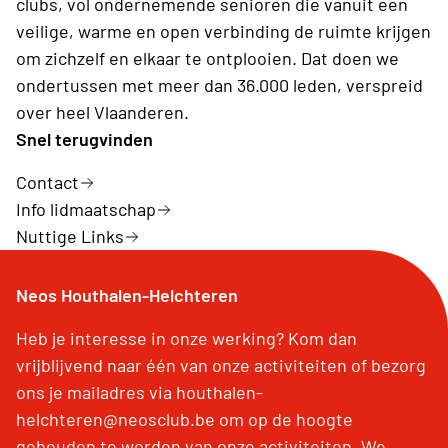
clubs, vol ondernemende senioren die vanuit een
veilige, warme en open verbinding de ruimte krijgen
om zichzelf en elkaar te ontplooien. Dat doen we
ondertussen met meer dan 36.000 leden, verspreid
over heel Vlaanderen.
Snel terugvinden
Contact
Info lidmaatschap
Nuttige Links
Neos Houthalen-Helchteren
Heb je interesse in onze werking? Kom dan
vrijblijvend naar één van onze activiteiten of bezorg
ons je mailadres via houthalen-
helchteren@neosclub.be om op de hoogte
gehouden te worden van onze activiteiten. We