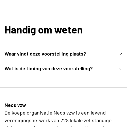
Handig om weten
Waar vindt deze voorstelling plaats?
In de comfortabele zitjes van het Trixxo Theater
Wat is de timing van deze voorstelling?
(Gouverneur Verwilghensingel 70, 3500 Hasselt) kan
De deuren van de zaal gaan open om 19u. De
je wegdromen bij deze magische dansvoorstelling.
voorstelling start om 20u00 en duurt tot 21u30 ,
inclusief pauze.
Neos vzw
De koepelorganisatie Neos vzw is een levend
verenigingsnetwerk van 228 lokale zelfstandige