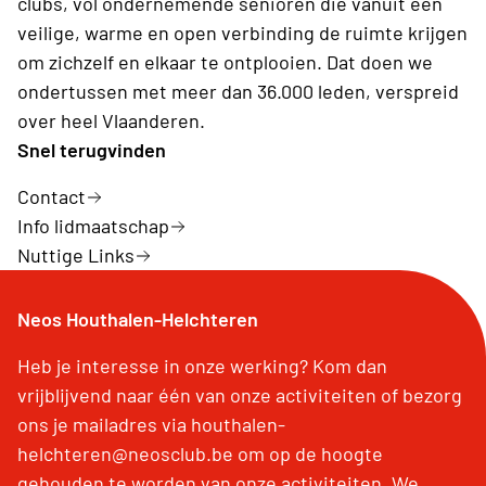
clubs, vol ondernemende senioren die vanuit een
veilige, warme en open verbinding de ruimte krijgen
om zichzelf en elkaar te ontplooien. Dat doen we
ondertussen met meer dan 36.000 leden, verspreid
over heel Vlaanderen.
Snel terugvinden
Contact
Info lidmaatschap
Nuttige Links
Neos Houthalen-Helchteren
Heb je interesse in onze werking? Kom dan
vrijblijvend naar één van onze activiteiten of bezorg
ons je mailadres via houthalen-
helchteren@neosclub.be om op de hoogte
gehouden te worden van onze activiteiten. We