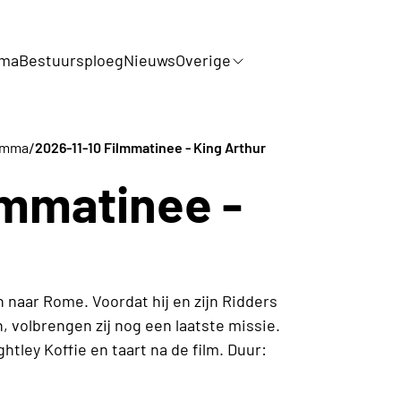
mma
Bestuursploeg
Nieuws
Overige
/
amma
2026-11-10 Filmmatinee - King Arthur
lmmatinee -
n naar Rome. Voordat hij en zijn Ridders
, volbrengen zij nog een laatste missie.
htley Koffie en taart na de film. Duur: