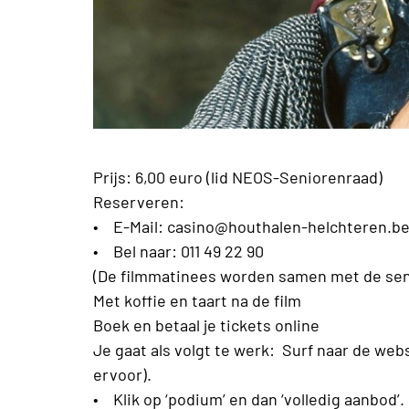
Prijs: 6,00 euro (lid NEOS-Seniorenraad)
Reserveren:
• E-Mail: casino@houthalen-helchteren.b
• Bel naar: 011 49 22 90
(De filmmatinees worden samen met de se
Met koffie en taart na de film
Boek en betaal je tickets online
Je gaat als volgt te werk: Surf naar de we
ervoor).
• Klik op ‘podium’ en dan ‘volledig aanbod’.