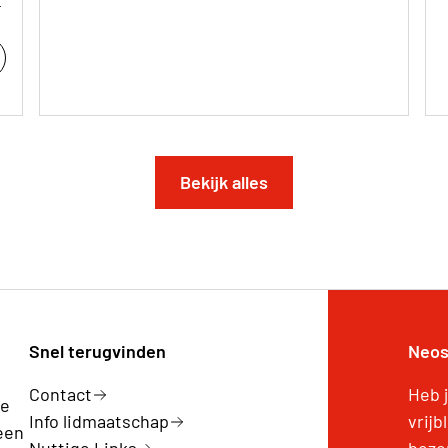
t
Bekijk alles
Snel terugvinden
Neos
Contact
Heb 
ge
Info lidmaatschap
vrijb
een