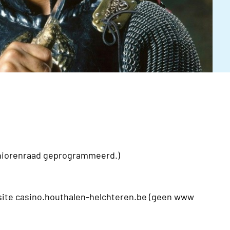
e
niorenraad geprogrammeerd.)
bsite casino.houthalen-helchteren.be (geen www