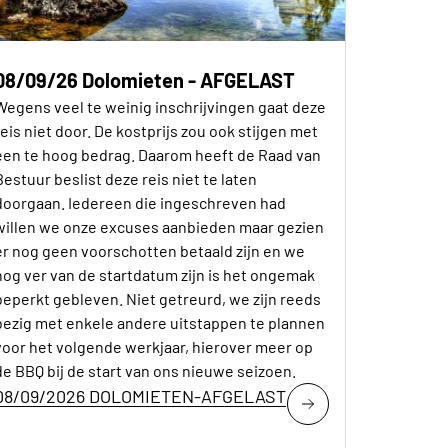
08/09/26 Dolomieten - AFGELAST
Wegens veel te weinig inschrijvingen gaat deze
reis niet door. De kostprijs zou ook stijgen met
een te hoog bedrag. Daarom heeft de Raad van
Bestuur beslist deze reis niet te laten
doorgaan. Iedereen die ingeschreven had
willen we onze excuses aanbieden maar gezien
er nog geen voorschotten betaald zijn en we
nog ver van de startdatum zijn is het ongemak
beperkt gebleven. Niet getreurd, we zijn reeds
bezig met enkele andere uitstappen te plannen
voor het volgende werkjaar, hierover meer op
de BBQ bij de start van ons nieuwe seizoen.
08/09/2026 DOLOMIETEN-AFGELAST