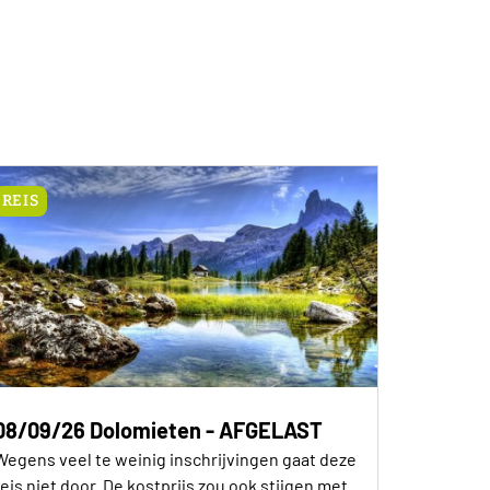
REIS
08/09/26 Dolomieten - AFGELAST
Wegens veel te weinig inschrijvingen gaat deze
reis niet door. De kostprijs zou ook stijgen met