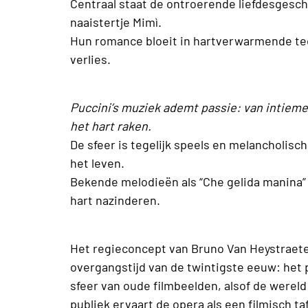
Centraal staat de ontroerende liefdesgesch
naaistertje Mimì.
Hun romance bloeit in hartverwarmende te
verlies.
Puccini’s muziek ademt passie: van intiem
het hart raken.
De sfeer is tegelijk speels en melancholis
het leven.
Bekende melodieën als “Che gelida manina” e
hart nazinderen.
Het regieconcept van Bruno Van Heystraete
overgangstijd van de twintigste eeuw: het 
sfeer van oude filmbeelden, alsof de wereld
publiek ervaart de opera als een filmisch ta