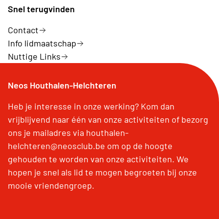
Snel terugvinden
Contact
Info lidmaatschap
Nuttige Links
Neos Houthalen-Helchteren
Heb je interesse in onze werking? Kom dan
vrijblijvend naar één van onze activiteiten of bezorg
ons je mailadres via houthalen-
helchteren@neosclub.be om op de hoogte
gehouden te worden van onze activiteiten. We
hopen je snel als lid te mogen begroeten bij onze
mooie vriendengroep.