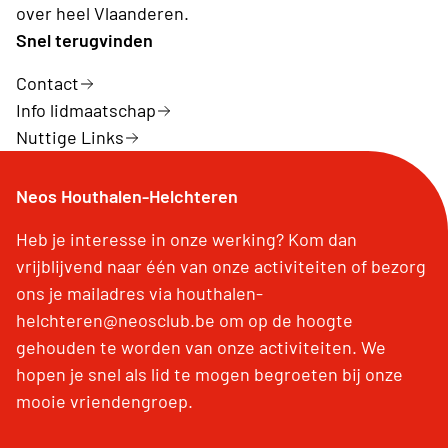
over heel Vlaanderen.
Snel terugvinden
Contact
Info lidmaatschap
Nuttige Links
Neos Houthalen-Helchteren
Heb je interesse in onze werking? Kom dan
vrijblijvend naar één van onze activiteiten of bezorg
ons je mailadres via houthalen-
helchteren@neosclub.be om op de hoogte
gehouden te worden van onze activiteiten. We
hopen je snel als lid te mogen begroeten bij onze
mooie vriendengroep.