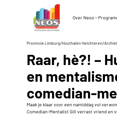
Over Neos
Progra
/
/
Provincie Limburg
Houthalen Helchteren
Archie
Raar, hè?! – H
en mentalism
comedian-ment
Maak je klaar voor een namiddag vol verwo
Comedian-Mentalist Gili verrast vriend en vi