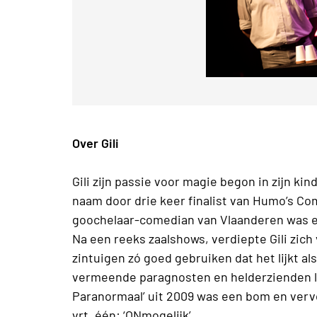
Over Gili
Gili zijn passie voor magie begon in zijn k
naam door drie keer finalist van Humo’s Co
goochelaar-comedian van Vlaanderen was ee
Na een reeks zaalshows, verdiepte Gili zich v
zintuigen zó goed gebruiken dat het lijkt al
vermeende paragnosten en helderzienden lie
Paranormaal’ uit 2009 was een bom en vervo
vrt, één: ‘ONmogelijk’.