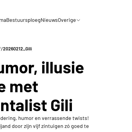
mma
Bestuursploeg
Nieuws
Overige
/
f
20260212_Gili
umor, illusie
e met
alist Gili
ndering, humor en verrassende twists!
jand door zijn vijf zintuigen zó goed te