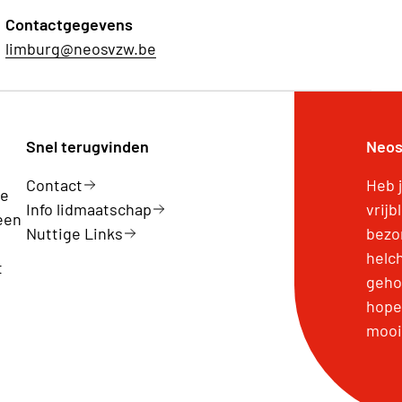
Contactgegevens
limburg@neosvzw.be
Snel terugvinden
Neos
Contact
Heb 
ge
Info lidmaatschap
vrijb
een
Nuttige Links
bezo
helc
t
geho
hopen
mooi