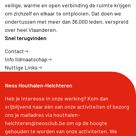
veilige, warme en open verbinding de ruimte krijgen
Seine, Bezoek aan Pantheon, Sainte Chapelle, La
om zichzelf en elkaar te ontplooien. Dat doen we
conciergerie en BTW & bijdrage garantiefonds
ondertussen met meer dan 36.000 leden, verspreid
reizen.
over heel Vlaanderen.
Snel terugvinden
Contact
Info lidmaatschap
Nuttige Links
Neos Houthalen-Helchteren
Heb je interesse in onze werking? Kom dan
vrijblijvend naar één van onze activiteiten of bezorg
ons je mailadres via houthalen-
helchteren@neosclub.be om op de hoogte
gehouden te worden van onze activiteiten. We