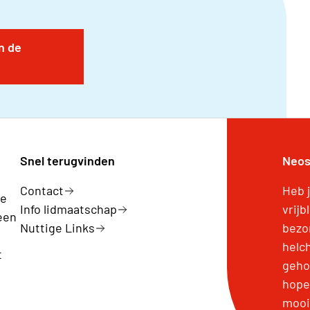
n de
Snel terugvinden
Neos
Contact
Heb 
ge
Info lidmaatschap
vrijb
een
Nuttige Links
bezo
helc
t
geho
hopen
mooi