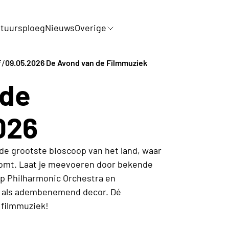
tuursploeg
Nieuws
Overige
/
f
09.05.2026 De Avond van de Filmmuziek
 de
026
de grootste bioscoop van het land, waar
komt. Laat je meevoeren door bekende
rp Philharmonic Orchestra en
en als adembenemend decor. Dé
 filmmuziek!