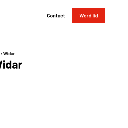
Contact
Word lid
: Widar
Widar