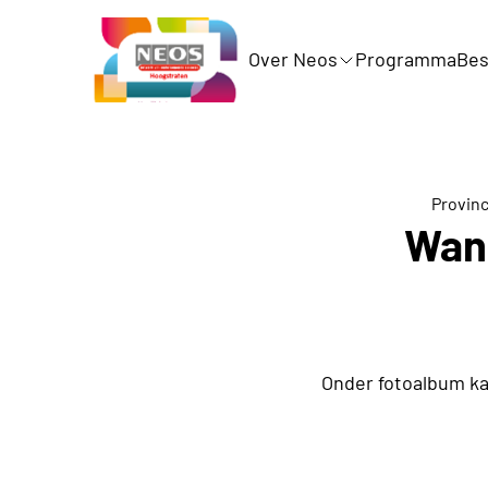
Over Neos
Programma
Bes
Provin
Wand
Onder fotoalbum ka