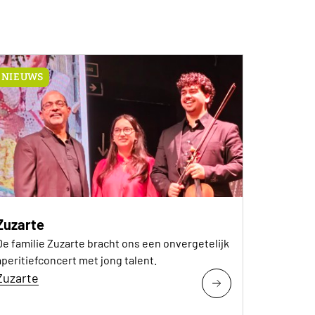
NIEUWS
Zuzarte
De familie Zuzarte bracht ons een onvergetelijk
aperitiefconcert met jong talent.
Zuzarte