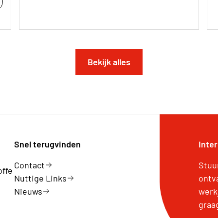
Bekijk alles
Snel terugvinden
Inte
Contact
Stuu
offe
Nuttige Links
ontv
Nieuws
werk
graa