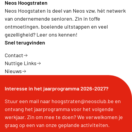
Neos Hoogstraten
Neos Hoogstaten is deel van Neos vzw, hét netwerk
van ondernemende senioren. Zin in toffe
ontmoetingen, boeiende uitstappen en veel
gezelligheid? Leer ons kennen!
Snel terugvinden
Contact
Nuttige Links
Nieuws
Interesse in het jaarprogramma 2026-2027?
Stuur een mail naar hoogstraten@neosclub.be en
ontvang het jaarprogramma voor het volgende
werkjaar. Zin om mee te doen? We verwelkomen je
graag op een van onze geplande activiteiten.