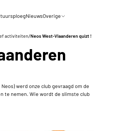
tuursploeg
Nieuws
Overige
/
ef activiteiten
Neos West-Vlaanderen quizt !
aanderen
ar Neos) werd onze club gevraagd om de
den te nemen. Wie wordt de slimste club