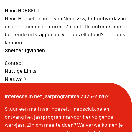
Neos HOESELT
Neos Hoeselt is deel van Neos vzw, hét netwerk van
ondernemende senioren. Zin in toffe ontmoetingen,
boeiende uitstappen en veel gezelligheid? Leer ons
kennen!
Snel terugvinden
Contact
Nuttige Links
Nieuws
Interesse in het jaarprogramma 2025-2026?
Stuur een mail naar hoeselt@neosclub.be en
ontvang het jaarprogramma voor het volgende
werkjaar. Zin om mee te doen? We verwelkomen je