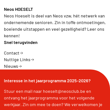
Neos HOESELT
Neos Hoeselt is deel van Neos vzw, hét netwerk van
ondernemende senioren. Zin in toffe ontmoetingen,
boeiende uitstappen en veel gezelligheid? Leer ons
kennen!
Snel terugvinden
Contact
Nuttige Links
Nieuws
Interesse in het jaarprogramma 2025-2026?
Stuur een mail naar hoeselt@neosclub.be en
ontvang het jaarprogramma voor het volgende
werkjaar. Zin om mee te doen? We verwelkomen je