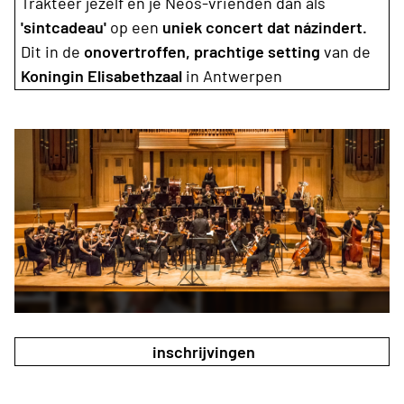
Trakteer jezelf én je Neos-vrienden dan als
'sintcadeau'
op een
uniek concert dat názindert.
Dit in de
onovertroffen, prachtige setting
van de
Koningin Elisabethzaal
in Antwerpen
inschrijvingen