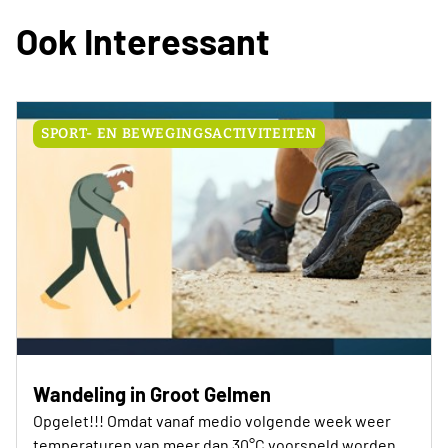
voor aanvang van het evenement (= begin
Ook Interessant
november) ontvangt het clubbestuur de busroute,
inclusief alle praktische info, in de mailbox
SPORT- EN BEWEGINGSACTIVITEITEN
Wandeling in Groot Gelmen
Opgelet!!! Omdat vanaf medio volgende week weer
temperaturen van meer dan 30°C voorspeld worden,