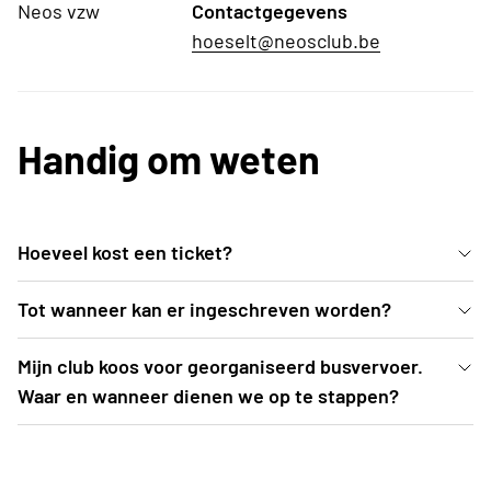
Neos vzw
Contactgegevens
hoeselt@neosclub.be
Handig om weten
Hoeveel kost een ticket?
Een ticket categorie 1 (= parterre + eerste rijen 1e
Tot wanneer kan er ingeschreven worden?
balkon) kost 56 EUR. Een ticket categorie 2
Inschrijven kan uiterlijk t.e.m. 2 oktober 2026 of tot
Mijn club koos voor georganiseerd busvervoer.
bedraagt 46 EUR.
zolang de voorraad strekt (= teller op 0 -> als
Waar en wanneer dienen we op te stappen?
deelnemers kom je automatisch op wachtlijst
De busroutes worden opgemaakt nadat
terecht. Je dient nog niet te betalen)
inschrijvingen zijn afgesloten. Een drietal weken