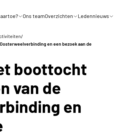
aartoe?
Ons team
Overzichten
Ledennieuws
/
ctiviteiten
 Oosterweelverbinding en een bezoek aan de
et boottocht
n van de
rbinding en
e