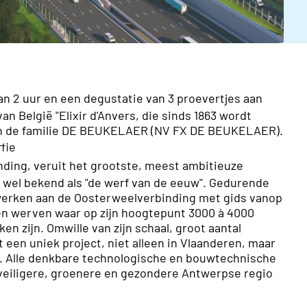
n 2 uur en een degustatie van 3 proevertjes aan
n België "Elixir d'Anvers, die sinds 1863 wordt
van de familie DE BEUKELAER (NV FX DE BEUKELAER).
fie
ding, veruit het grootste, meest ambitieuze
k wel bekend als "de werf van de eeuw". Gedurende
werken aan de Oosterweelverbinding met gids vanop
den werven waar op zijn hoogtepunt 3000 à 4000
n zijn. Omwille van zijn schaal, groot aantal
een uniek project, niet alleen in Vlaanderen, maar
k. Alle denkbare technologische en bouwtechnische
 veiligere, groenere en gezondere Antwerpse regio