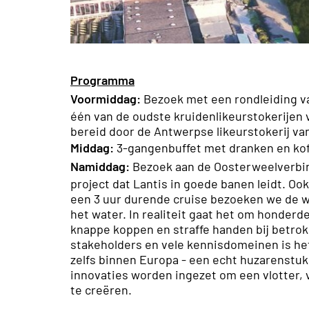
Programma
Voormiddag:
Bezoek met een rondleiding va
één van de oudste kruidenlikeurstokerijen va
bereid door de Antwerpse likeurstokerij 
Middag:
3-gangenbuffet met dranken en kof
Namiddag:
Bezoek aan de Oosterweelverbin
project dat Lantis in goede banen leidt. Oo
een 3 uur durende cruise bezoeken we de 
het water. In realiteit gaat het om honder
knappe koppen en straffe handen bij betrokke
stakeholders en vele kennisdomeinen is het 
zelfs binnen Europa - een echt huzarenstu
innovaties worden ingezet om een vlotter,
te creëren.