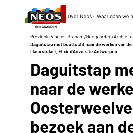
Over Neos
Waar gaan we n
/
/
Provincie Vlaams-Brabant
Hoegaarden
Archief a
Daguitstap met boottocht naar de werken van de
likeurstokerij Elixir d'Anvers te Antwerpen
Daguitstap m
naar de werke
Oosterweelve
bezoek aan d