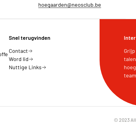
hoegaarden@neosclub.be
Snel terugvinden
Inter
Contact
Grij
offe
Word lid
tale
Nuttige Links
hoeg
team 
© 2023 All