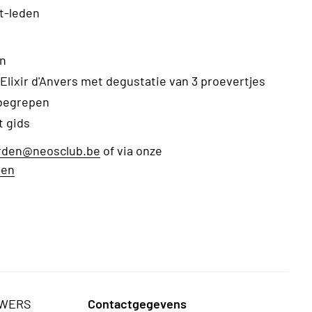
et-leden
en
 Elixir d'Anvers met degustatie van 3 proevertjes
nbegrepen
t gids
rden@neosclub.be
of via onze
den
UWERS
Contactgegevens