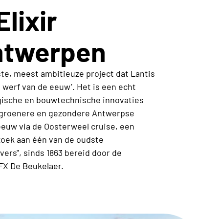
Elixir
Antwerpen
te, meest ambitieuze project dat Lantis
e werf van de eeuw’. Het is een echt
gische en bouwtechnische innovaties
, groenere en gezondere Antwerpse
eeuw via de Oosterweel cruise, een
zoek aan één van de oudste
nvers", sinds 1863 bereid door de
 FX De Beukelaer.