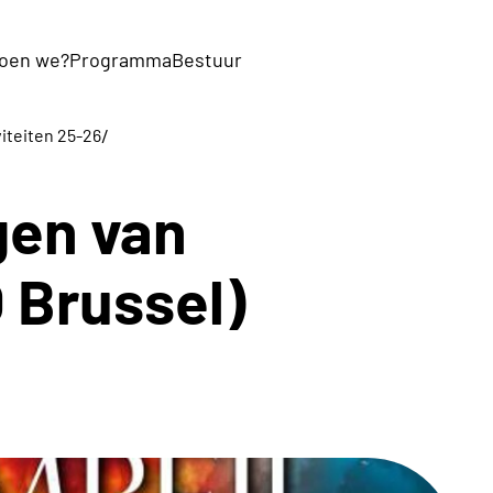
oen we?
Programma
Bestuur
/
viteiten 25-26
gen van
 Brussel)