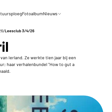
tuursploeg
Fotoalbum
Nieuws
/
26
Leesclub 3/4/26
il
n Ierland. Ze werkte tien jaar bij een
eur; haar verhalenbundel "How to gut a
haald.