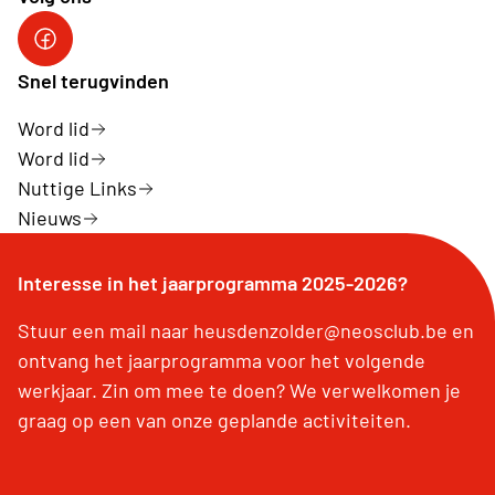
Facebook Neos Heusden-Zolder
Snel terugvinden
Word lid
Word lid
Nuttige Links
Nieuws
Interesse in het jaarprogramma 2025-2026?
Stuur een mail naar heusdenzolder@neosclub.be en
ontvang het jaarprogramma voor het volgende
werkjaar. Zin om mee te doen? We verwelkomen je
graag op een van onze geplande activiteiten.