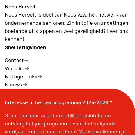
Neos Herselt
Neos Herselt is deel van Neos vzw, hét netwerk van
ondernemende senioren. Zin in toffe ontmoetingen,
boeiende uitstappen en veel gezelligheid? Leer ons
kennen!
Snel terugvinden
Contact
Word lid
Nuttige Links
Nieuws
Interesse in het jaarprogramma 2025-2026 ?
Stuur een mail naar herselt@neosclub.be en
ontvang het jaarprogramma voor het volgende
werkjaar. Zin om mee te doen? We verwelkomen je