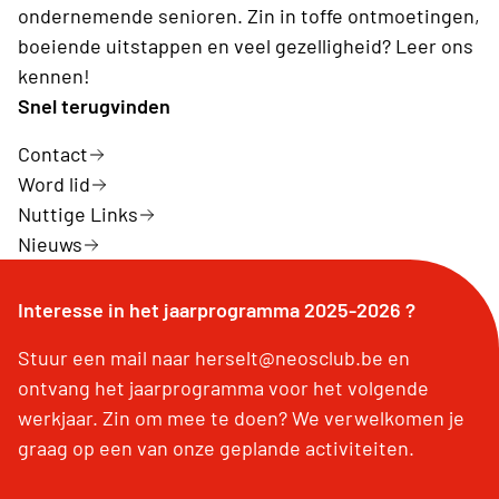
ondernemende senioren. Zin in toffe ontmoetingen,
boeiende uitstappen en veel gezelligheid? Leer ons
kennen!
Snel terugvinden
Contact
Word lid
Nuttige Links
Nieuws
Interesse in het jaarprogramma 2025-2026 ?
Stuur een mail naar herselt@neosclub.be en
ontvang het jaarprogramma voor het volgende
werkjaar. Zin om mee te doen? We verwelkomen je
graag op een van onze geplande activiteiten.