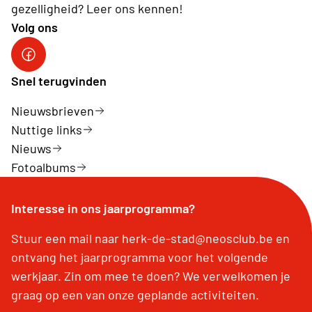
gezelligheid? Leer ons kennen!
Volg ons
Facebook Herk-de-Stad
Snel terugvinden
Nieuwsbrieven
Nuttige links
Nieuws
Fotoalbums
Interesse in ons jaarprogramma?
Stuur een mail naar herk-de-stad@neosclub.be en
ontvang het jaarprogramma voor het volgende
werkjaar. Zin om mee te doen? We verwelkomen je
graag op een van onze geplande activiteiten.