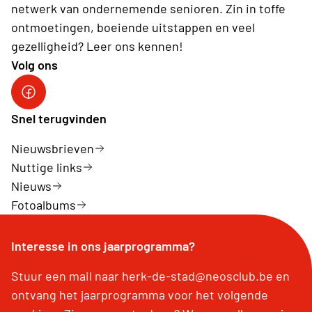
netwerk van ondernemende senioren. Zin in toffe
ontmoetingen, boeiende uitstappen en veel
gezelligheid? Leer ons kennen!
Volg ons
Facebook Herk-de-Stad
Snel terugvinden
Nieuwsbrieven
Nuttige links
Nieuws
Fotoalbums
Interesse in ons jaarprogramma?
Stuur een mail naar herk-de-stad@neosclub.be en
ontvang het jaarprogramma voor het volgende