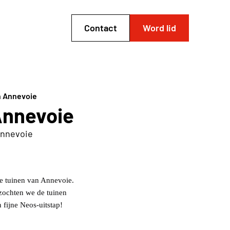
Contact
Word lid
n Annevoie
Annevoie
Annevoie
de tuinen van Annevoie.
zochten we de tuinen
 fijne Neos-uitstap!