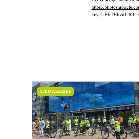
https://photos.goog
key=UHlrTHhvd1J6RG
NIEUWSBRIEF