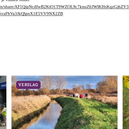
le.com/share/AF1QipNcdfwB2KtO1T9WZOL9c7knuZ6JWlKHsKqzGjh
5vaFhVa3JkQlpnX1E5VV9NX2ZB
VERSLAG