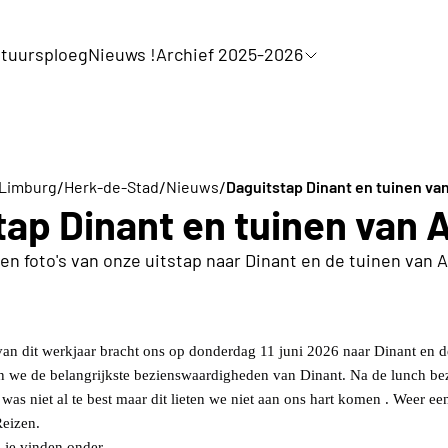
tuursploeg
Nieuws !
Archief 2025-2026
/
/
/
 Limburg
Herk-de-Stad
Nieuws
Daguitstap Dinant en tuinen va
tap Dinant en tuinen van 
 en foto's van onze uitstap naar Dinant en de tuinen van 
 van dit werkjaar bracht ons op donderdag 11 juni 2026 naar Dinant en 
 we de belangrijkste bezienswaardigheden van Dinant. Na de lunch be
as niet al te best maar dit lieten we niet aan ons hart komen . Weer een
eizen.
 je vinden onder