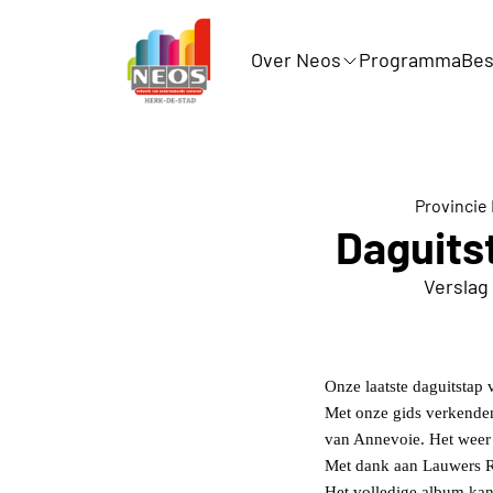
Over Neos
Programma
Bes
Provincie
Daguits
Verslag
Onze laatste daguitstap
Met onze gids verkenden
van Annevoie. Het weer w
Met dank aan Lauwers R
Het volledige album kan