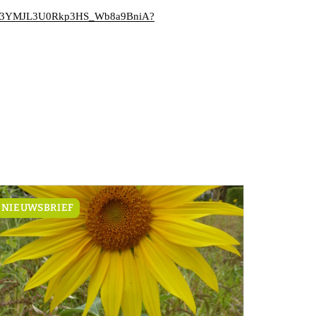
ZV33YMJL3U0Rkp3HS_Wb8a9BniA?
NIEUWSBRIEF