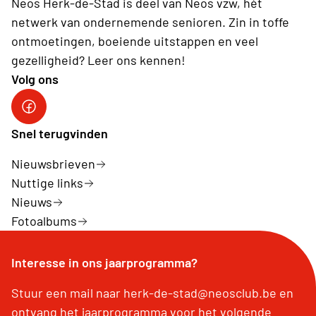
Neos Herk-de-Stad is deel van Neos vzw, hét
netwerk van ondernemende senioren. Zin in toffe
ontmoetingen, boeiende uitstappen en veel
gezelligheid? Leer ons kennen!
Volg ons
Facebook Herk-de-Stad
Snel terugvinden
Nieuwsbrieven
Nuttige links
Nieuws
Fotoalbums
Interesse in ons jaarprogramma?
Stuur een mail naar herk-de-stad@neosclub.be en
ontvang het jaarprogramma voor het volgende