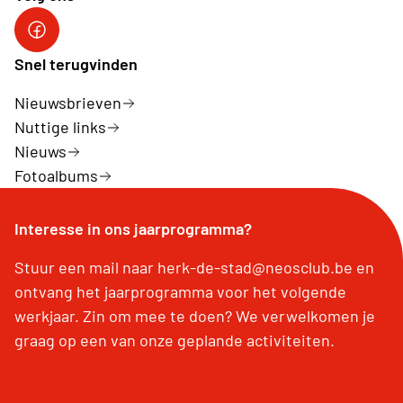
Facebook Herk-de-Stad
Snel terugvinden
Nieuwsbrieven
Nuttige links
Nieuws
Fotoalbums
Interesse in ons jaarprogramma?
Stuur een mail naar herk-de-stad@neosclub.be en
ontvang het jaarprogramma voor het volgende
werkjaar. Zin om mee te doen? We verwelkomen je
graag op een van onze geplande activiteiten.