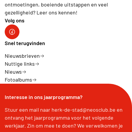
ontmoetingen, boeiende uitstappen en veel
gezelligheid? Leer ons kennen!
Volg ons
Facebook Herk-de-Stad
Snel terugvinden
Nieuwsbrieven
Nuttige links
Nieuws
Fotoalbums
Interesse in ons jaarprogramma?
Stuur een mail naar herk-de-stad@neosclub.be en
ontvang het jaarprogramma voor het volgende
werkjaar. Zin om mee te doen? We verwelkomen je