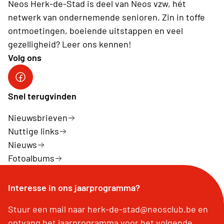
Neos Herk-de-Stad is deel van Neos vzw, hét
netwerk van ondernemende senioren. Zin in toffe
ontmoetingen, boeiende uitstappen en veel
gezelligheid? Leer ons kennen!
Volg ons
Facebook Herk-de-Stad
Snel terugvinden
Nieuwsbrieven
Nuttige links
Nieuws
Fotoalbums
Interesse in ons jaarprogramma?
Stuur een mail naar herk-de-stad@neosclub.be en
ontvang het jaarprogramma voor het volgende