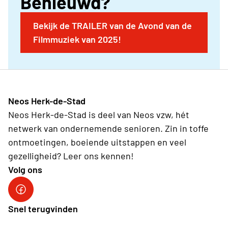
Benieuwd?
De Lijn in de provincie Antwerpen.
Bekijk de TRAILER van de Avond van de
Filmmuziek van 2025!
Neos Herk-de-Stad
Neos Herk-de-Stad is deel van Neos vzw, hét
netwerk van ondernemende senioren. Zin in toffe
ontmoetingen, boeiende uitstappen en veel
gezelligheid? Leer ons kennen!
Volg ons
Facebook Herk-de-Stad
Snel terugvinden