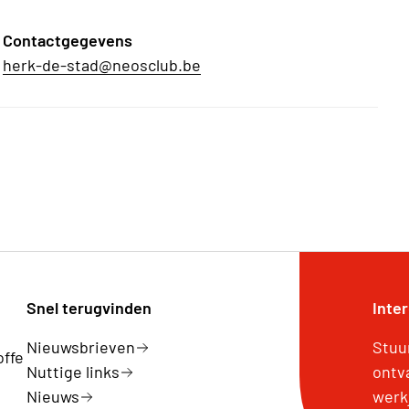
Contactgegevens
herk-de-stad@neosclub.be
Snel terugvinden
Inte
Nieuwsbrieven
Stuu
offe
Nuttige links
ontv
Nieuws
werk