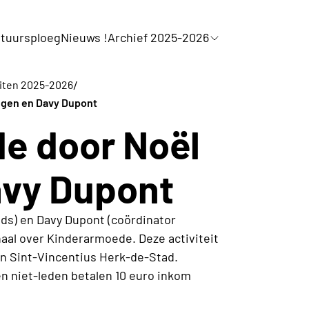
tuursploeg
Nieuws !
Archief 2025-2026
/
eiten 2025-2026
ngen en Davy Dupont
e door Noël
avy Dupont
ds) en Davy Dupont (coördinator
al over Kinderarmoede. Deze activiteit
an Sint-Vincentius Herk-de-Stad.
en niet-leden betalen 10 euro inkom