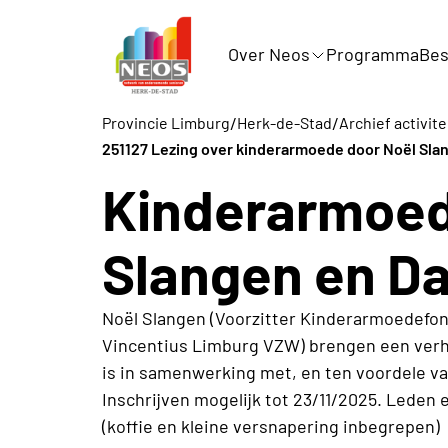
Over Neos
Programma
Bes
/
/
Provincie Limburg
Herk-de-Stad
Archief activit
251127 Lezing over kinderarmoede door Noël Sla
Kinderarmoed
Slangen en D
Noël Slangen (Voorzitter Kinderarmoedefon
Vincentius Limburg VZW) brengen een verha
is in samenwerking met, en ten voordele v
Inschrijven mogelijk tot 23/11/2025. Leden 
(koffie en kleine versnapering inbegrepen)