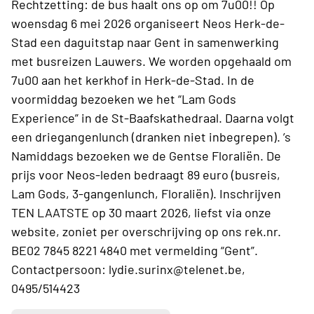
Rechtzetting: de bus haalt ons op om 7u00!! Op
woensdag 6 mei 2026 organiseert Neos Herk-de-
Stad een daguitstap naar Gent in samenwerking
met busreizen Lauwers. We worden opgehaald om
7u00 aan het kerkhof in Herk-de-Stad. In de
voormiddag bezoeken we het “Lam Gods
Experience” in de St-Baafskathedraal. Daarna volgt
een driegangenlunch (dranken niet inbegrepen). ’s
Namiddags bezoeken we de Gentse Floraliën. De
prijs voor Neos-leden bedraagt 89 euro (busreis,
Lam Gods, 3-gangenlunch, Floraliën). Inschrijven
TEN LAATSTE op 30 maart 2026, liefst via onze
website, zoniet per overschrijving op ons rek.nr.
BE02 7845 8221 4840 met vermelding “Gent”.
Contactpersoon: lydie.surinx@telenet.be,
0495/514423