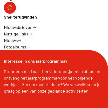
Facebook Herk-de-Stad
Snel terugvinden
Nieuwsbrieven
Nuttige links
Nieuws
Fotoalbums
Interesse in ons jaarprogramma?
Stuur een mail naar herk-de-stad@neosclub.be en
ontvang het jaarprogramma voor het volgende
werkjaar. Zin om mee te doen? We verwelkomen je
graag op een van onze geplande activiteiten.