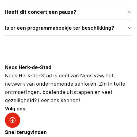
In de mooie blauwe zaal van deSingel kan je vanuit
Heeft dit concert een pauze?
comfortabele zetels genieten van dit Weense
Ja, er is een pauze voorzien van een 25-tal minuten
Is er een programmaboekje ter beschikking?
concert.
Ter plekke deelt de organisatie programmaboekjes
uit, waarvoor een vrije bijdrage kan gegeven
worden.
Neos Herk-de-Stad
Neos Herk-de-Stad is deel van Neos vzw, hét
netwerk van ondernemende senioren. Zin in toffe
ontmoetingen, boeiende uitstappen en veel
gezelligheid? Leer ons kennen!
Volg ons
Facebook Herk-de-Stad
Snel terugvinden